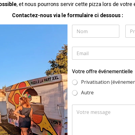
ossible
, et nous pourrons servir cette pizza lors de votr
Contactez-nous via le formulaire ci dessous :
*
n
*
o
o
m
f
Prénom
Nom
/
f
E
p
r
m
r
e
a
é
i
n
Votre offre événementielle
l
o
*
m
Privatisation (événement
*
Autre
V
M
o
e
t
s
r
s
e
a
o