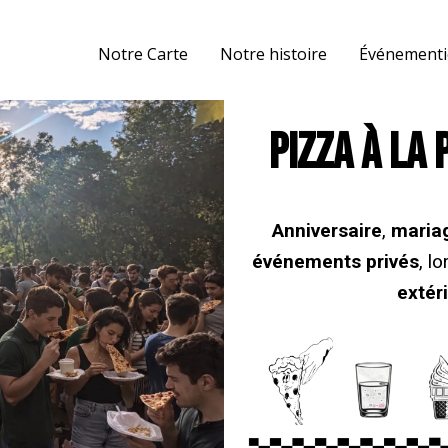
Notre Carte
Notre histoire
Événementi
PIZZA À LA 
Anniversaire
,
m
aria
événements privés
, l
extér