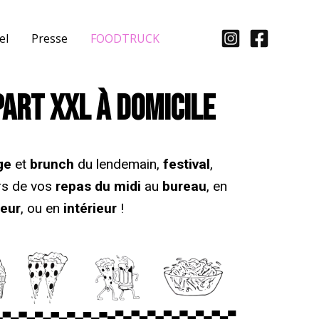
el
Presse
FOODTRUCK
PART XXL À DOMICILE
ge
et
brunch
du lendemain,
festival
,
ors de vos
repas du midi
au
bureau
, en
ieur
, ou en
intérieur
!