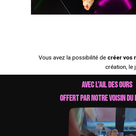
Vous avez la possibilité de
créer vos 
création, le
Avec l’ail des ours
offert par notre voisin du