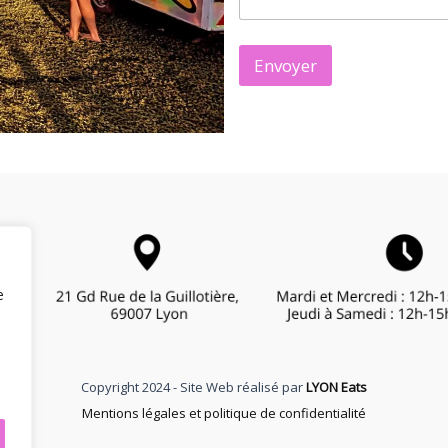
g
f
e
f
r
e
Envoyer
é
v
é
n
e
m
e
n
t
i
e
l
e
l
e
Copyright 2024 - Site Web réalisé par
LYON Eats
Mentions légales et politique de confidentialité