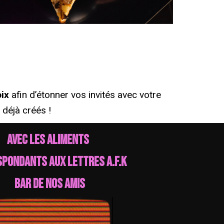
ix
afin d’étonner vos invités avec votre
déjà créés !
Avec les aliments
pondants aux lettres A.F.K
bar de nos amis