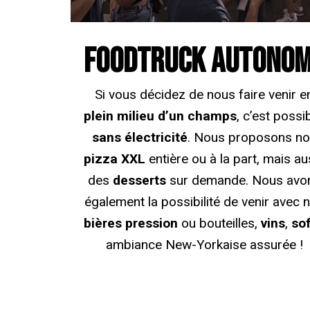
FOODTRUCK AUTONO
Si vous décidez de nous faire
veni
r
e
plein milieu d’un champs
, c’est possib
sans électricité
. Nous proposons n
pizza XXL
entière ou à la part, mais au
des
desserts
sur demande. Nous avo
également la possibilité de venir avec 
bières pression
ou bouteilles,
vins
,
so
ambiance New-Yorkaise assurée !