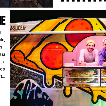
ME
n
le,
os
ssi
ns
nos
ft
…