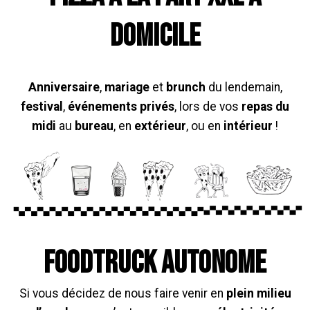
DOMICILE
Anniversaire
,
m
ariage
et
brunch
du lendemain,
festival
,
événements privés
, lors de vos
repas du
midi
au
bureau
, en
extérieur
, ou en
intérieur
!
FOODTRUCK AUTONOME
Si vous décidez de nous faire
veni
r
en
plein milieu